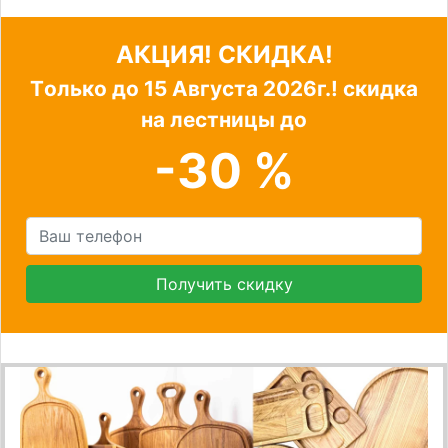
АКЦИЯ! СКИДКА!
Tолько до
15 Августа 2026г.!
скидка
на лестницы до
-30 %
Получить скидку