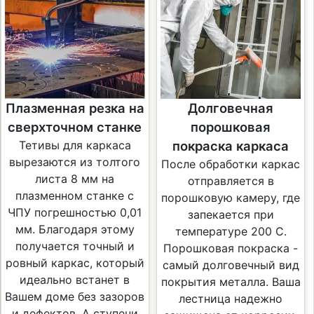
Плазменная резка на
Долговечная
сверхточном станке
порошковая
Тетивы для каркаса
покраска каркаса
вырезаются из толтого
После обработки каркас
листа 8 мм на
отправляется в
плазменном станке с
порошковую камеру, где
ЧПУ погрешностью 0,01
запекается при
мм. Благодаря этому
температуре 200 С.
получается точный и
Порошковая покраска -
ровный каркас, который
самый долговечный вид
идеально встанет в
покрытия металла. Ваша
Вашем доме без зазоров
лестница надежно
и дефектов. А ступени