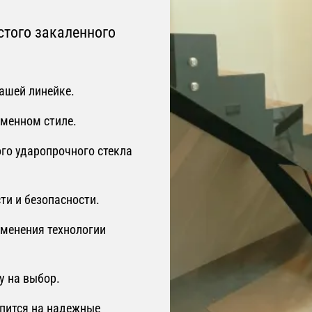
стого закаленного
ашей линейке.
еменном стиле.
го ударопрочного стекла
ти и безопасности.
именения технологии
пу на выбор.
епится на надежные