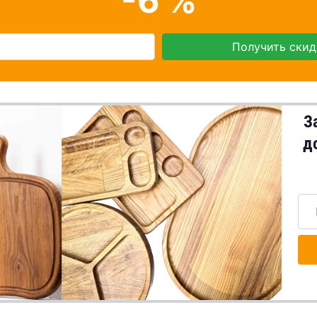
-6 %
Получить скид
З
д