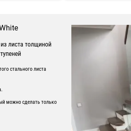
White
 из листа толщиной
тупеней
того стального листа
а.
ый можно сделать только