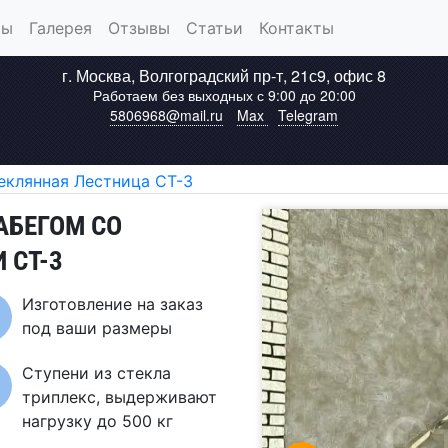
ты
Галерея
Отзывы
Статьи
Контакты
г.
Москва
,
Волгоградский пр-т, 21с9, офис 8
Работаем без выходных
с 9:00 до 20:00
5806968@mail.ru
Max
Telegram
еклянная Лестница СТ-3
АБЕГОМ СО
 СТ-3
Изготовление на заказ
под ваши размеры
Ступени из стекла
триплекс, выдерживают
нагрузку до 500 кг