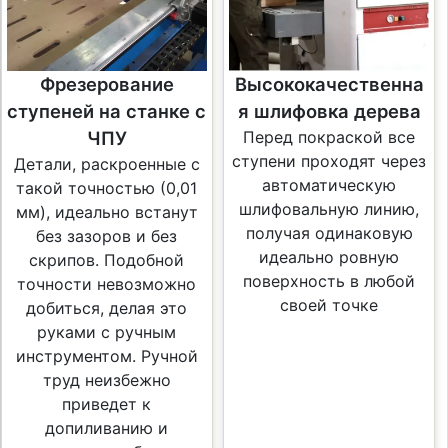
Фрезерование
Высококачественна
ступеней на станке с
я шлифовка дерева
ЧПУ
Перед покраской все
ступени проходят через
Детали, раскроенные с
автоматическую
такой точностью (0,01
шлифовальную линию,
мм), идеально встанут
получая одинаковую
без зазоров и без
идеально ровную
скрипов. Подобной
поверхность в любой
точности невозможно
своей точке
добиться, делая это
руками с ручным
инструментом. Ручной
труд неизбежно
приведет к
допиливанию и