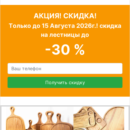
АКЦИЯ! СКИДКА!
Tолько до
15 Августа 2026г.!
скидка
на лестницы до
-30 %
Получить скидку