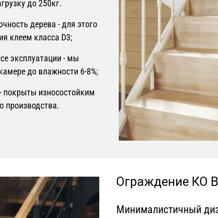
грузку до 250кг.
чность дерева - для этого
я клеем класса D3;
ссе эксплуатации - мы
камере до влажности 6-8%;
т - покрыты износостойким
о производства.
Ограждение КО B
Минималистичный диза