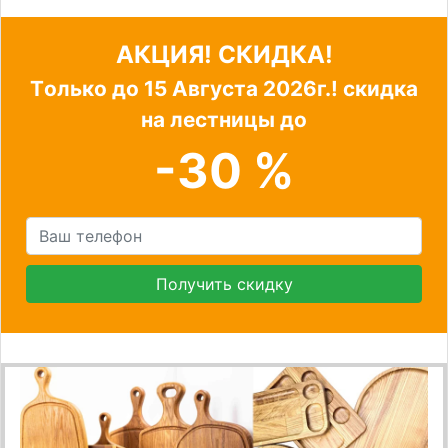
АКЦИЯ! СКИДКА!
Tолько до
15 Августа 2026г.!
скидка
на лестницы до
-30 %
Получить скидку