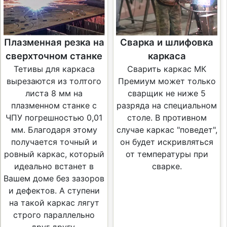
Плазменная резка на
Сварка и шлифовка
сверхточном станке
каркаса
Тетивы для каркаса
Сварить каркас МК
вырезаются из толтого
Премиум может только
листа 8 мм на
сварщик не ниже 5
плазменном станке с
разряда на специальном
ЧПУ погрешностью 0,01
столе. В противном
мм. Благодаря этому
случае каркас "поведет",
получается точный и
он будет искривляться
ровный каркас, который
от температуры при
идеально встанет в
сварке.
Вашем доме без зазоров
и дефектов. А ступени
на такой каркас лягут
строго параллельно
друг другу.