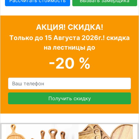
Рассчитать стоимость
Вызвать замерщика
АКЦИЯ! СКИДКА!
Tолько до
15 Августа 2026г.!
скидка
на лестницы до
-20 %
Получить скидку