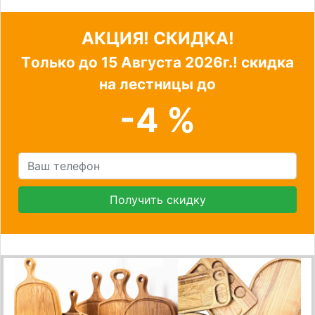
АКЦИЯ! СКИДКА!
Tолько до
15 Августа 2026г.!
скидка
на лестницы до
-4 %
Получить скидку