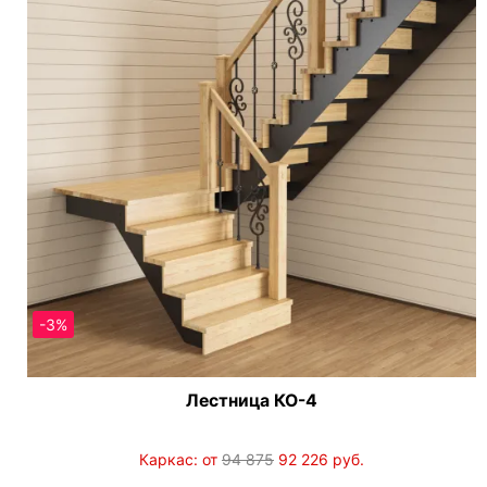
-3%
Лестница КО-4
Каркас: от
94 875
92 226
руб.