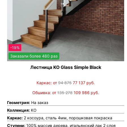
-19%
Заказали более 480 раз
Лестница KO Glass Simple Black
Каркас: от
94 875
77 137
руб.
Обшивка: от
135 278
109 986
руб.
Геометрия:
На заказ
Коллекция:
КО
Каркас:
2 косоура, сталь 4мм, порошковая покраска
Ступени:
100% массив дерева, итальянский лак 2 слоя