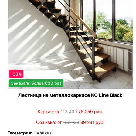
-33%
Заказали более 800 раз
Лестница на металлокаркасе КО Line Black
Каркас: от
113 430
76 050
руб.
Обшивка: от
133 163
89 281
руб.
Геометрия:
На заказ