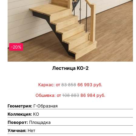
-20%
Лестница КО-2
Каркас: от
83 858
66 993
руб.
Обшивка: от
108 883
86 984
руб.
Геометрия:
Г-Образная
Коллекция:
КО
Поворот:
Площадка
Уличная:
Нет