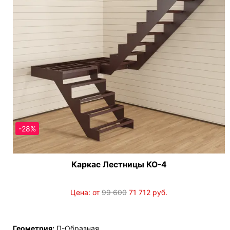
-28%
Каркас Лестницы КО-4
Цена: от
99 600
71 712
руб.
Геометрия:
П-Образная