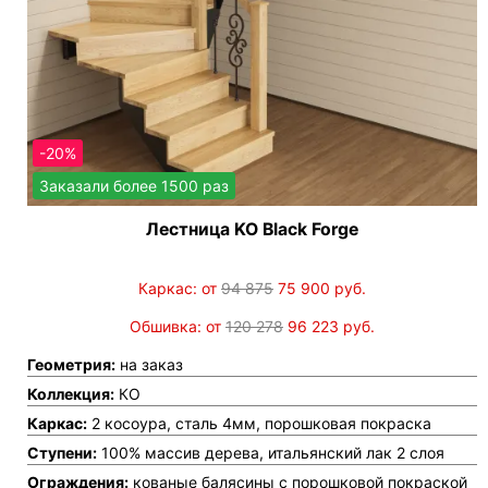
-20%
Заказали более 1500 раз
Лестница KO Black Forge
Каркас: от
94 875
75 900
руб.
Обшивка: от
120 278
96 223
руб.
Геометрия:
на заказ
Коллекция:
КО
Каркас:
2 косоура, сталь 4мм, порошковая покраска
Ступени:
100% массив дерева, итальянский лак 2 слоя
Ограждения:
кованые балясины с порошковой покраской