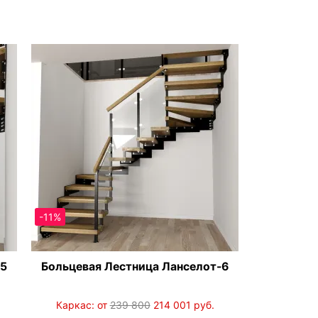
-11%
-5
Больцевая Лестница Ланселот-6
Каркас: от
239 800
214 001
руб.