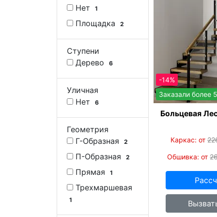
Нет
1
Площадка
2
Ступени
Дерево
6
-14%
Уличная
Заказали более 
Нет
6
Больцевая Ле
Геометрия
Каркас: от
22
Г-Образная
2
П-Образная
Обшивка: от
2
2
Прямая
1
Рассч
Трехмаршевая
1
Вызват