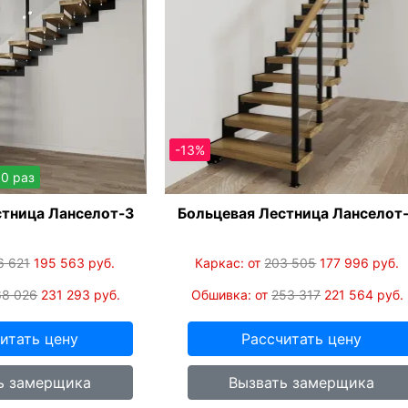
-13%
50 раз
стница Ланселот-3
Больцевая Лестница Ланселот
6 621
195 563
руб.
Каркас: от
203 505
177 996
руб.
68 026
231 293
руб.
Обшивка: от
253 317
221 564
руб.
итать цену
Рассчитать цену
ь замерщика
Вызвать замерщика