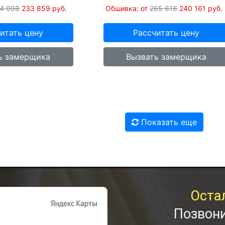
74 098
233 859
руб.
Обшивка: от
265 616
240 161
руб.
итать цену
Рассчитать цену
ь замерщика
Вызвать замерщика
Показать еще
Оста
Позвони