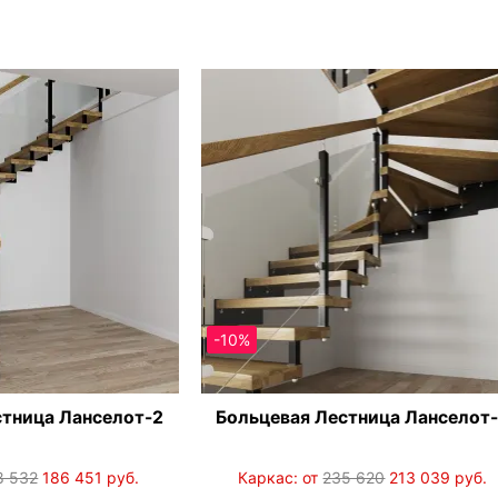
-10%
стница Ланселот-2
Больцевая Лестница Ланселот
8 532
186 451
руб.
Каркас: от
235 620
213 039
руб.