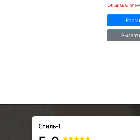
Обшивка: от
2
Рассч
Вызват