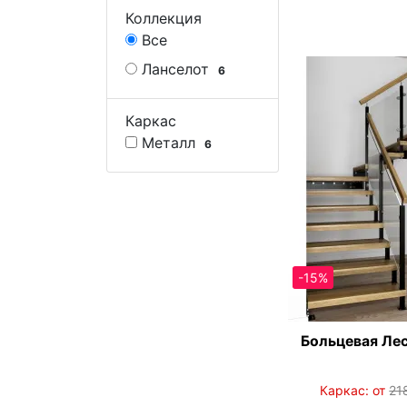
Коллекция
Все
Ланселот
6
Каркас
Металл
6
-15%
Больцевая Ле
Каркас: от
21