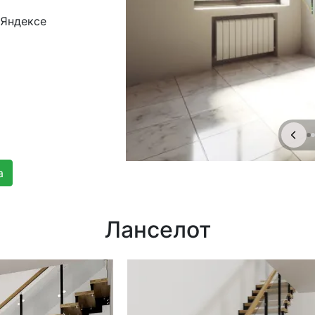
 Яндексе
а
Ланселот