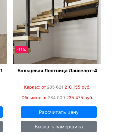
-11%
-1
Больцевая Лестница Ланселот-4
Каркас: от
235 621
210 155
руб.
Обшивка: от
264 009
235 475
руб.
Рассчитать цену
Вызвать замерщика